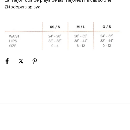
La mejor ropa de playa de las mejores marcas solo en
@todoparalaplaya