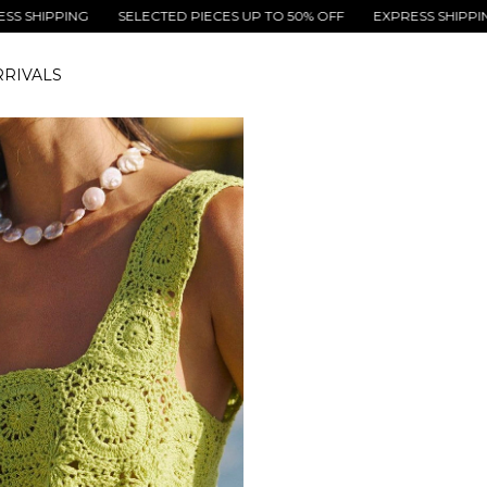
ING
SELECTED PIECES UP TO 50% OFF
EXPRESS SHIPPING
SEL
RIVALS