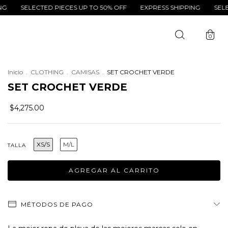
ECTED PIECES UP TO 50% OFF
EXPRESS SHIPPING
SELECTED PIE
0
Inicio
.
CLOTHING
.
CAMISAS
.
SET CROCHET VERDE
SET CROCHET VERDE
$4,275.00
XS/S
M/L
TALLA
MÉTODOS DE PAGO