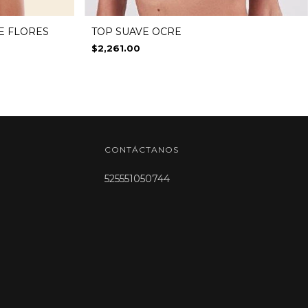
E FLORES
TOP SUAVE OCRE
$2,261.00
CONTÁCTANOS
525551050744