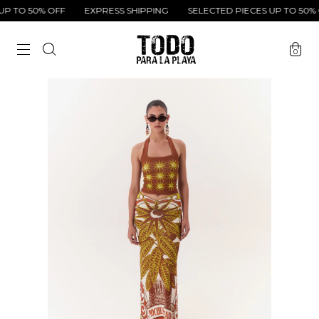
P TO 50% OFF
EXPRESS SHIPPING
SELECTED PIECES UP TO 50% O
0