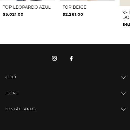
TOP LEOPARDO AZUL
TOP BEIGE
SE
$3,021.00
$2,261.00
DO
$6,
MENÚ
LEGAL:
CONTÁCTANOS